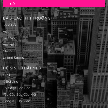
BÁO CÁO THỊ TRƯỜNG
Toàn Cầu
Asia
Việt Nam
Australia
China
United States
HỆ SINH THÁI MPR
MPR
X-Building
Thư Viện Báo Cáo
Yêu Cầu Báo Cáo Mới
Đăng Ký Hội Viên