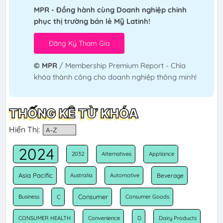
MPR - Đồng hành cùng Doanh nghiệp chinh
phục thị trường bán lẻ Mỹ Latinh!
© MPR
/ Membership Premium Report - Chìa
khóa thành công cho doanh nghiệp thông minh!
THỐNG KÊ TỪ KHÓA
Hiển Thị:
2024
2032
Alternatives
Appliance
Asia Pacific
Australia
Automotive
Beverage
Consumer
Business
C
Consumer Goods
CONSUMER HEALTH
Convenience
D
Dairy Products