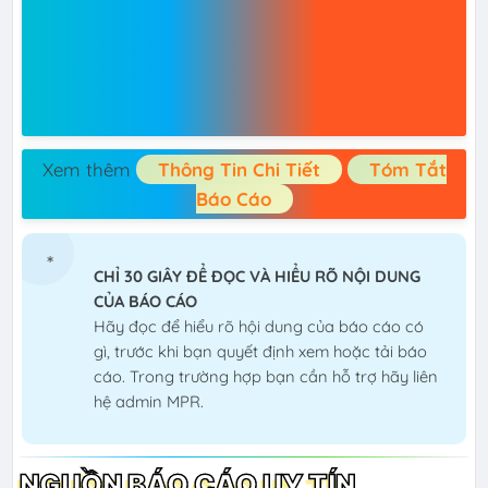
Xem thêm
Thông Tin Chi Tiết
Tóm Tắt
Báo Cáo
CHỈ 30 GIÂY ĐỂ ĐỌC VÀ HIỂU RÕ NỘI DUNG
CỦA BÁO CÁO
Hãy đọc để hiểu rõ hội dung của báo cáo có
gì, trước khi bạn quyết định xem hoặc tải báo
cáo. Trong trường hợp bạn cần hỗ trợ hãy liên
hệ admin MPR.
NGUỒN BÁO CÁO UY TÍN