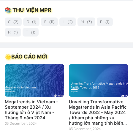
📚 THƯ VIỆN MPR
C
(2)
D
(1)
E
(11)
L
(2)
M
(3)
P
(1)
R
(1)
T
(1)
🌟BÁO CÁO MỚI
Megatrends in Vietnam -
Unveiling Transformative
September 2024 / Xu
Megatrends in Asia Pacific
hướng lớn ở Việt Nam -
Towards 2032 - May 2024
Tháng 9 năm 2024
/ Khám phá những xu
hướng lớn mang tính biến
03 December, 2024
đổi tại khu vực Châu Á Thái
03 December, 2024