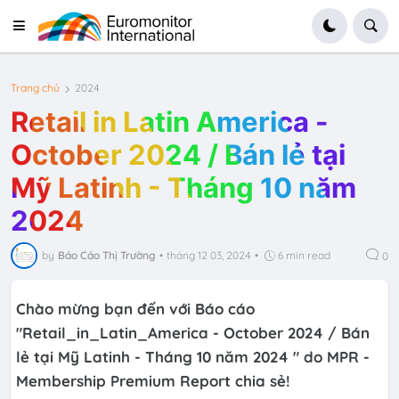
Trang chủ
2024
Retail in Latin America -
October 2024 / Bán lẻ tại
Mỹ Latinh - Tháng 10 năm
2024
by
Báo Cáo Thị Trường
•
tháng 12 03, 2024
•
6 min read
0
Chào mừng bạn đến với Báo cáo
"Retail_in_Latin_America - October 2024 / Bán
lẻ tại Mỹ Latinh - Tháng 10 năm 2024 " do MPR -
Membership Premium Report chia sẻ!