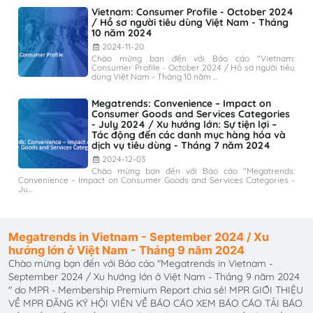
Vietnam: Consumer Profile - October 2024
/ Hồ sơ người tiêu dùng Việt Nam - Tháng
10 năm 2024
2024-11-20
Chào mừng bạn đến với Báo cáo "Vietnam:
Consumer Profile - October 2024 / Hồ sơ người tiêu
dùng Việt Nam - Tháng 10 năm ...
Megatrends: Convenience – Impact on
Consumer Goods and Services Categories
- July 2024 / Xu hướng lớn: Sự tiện lợi –
Tác động đến các danh mục hàng hóa và
dịch vụ tiêu dùng - Tháng 7 năm 2024
2024-12-03
Chào mừng bạn đến với Báo cáo "Megatrends:
Convenience – Impact on Consumer Goods and Services Categories -
Ju...
Megatrends in Vietnam - September 2024 / Xu
hướng lớn ở Việt Nam - Tháng 9 năm 2024
Chào mừng bạn đến với Báo cáo "Megatrends in Vietnam -
September 2024 / Xu hướng lớn ở Việt Nam - Tháng 9 năm 2024
" do MPR - Membership Premium Report chia sẻ! MPR GIỚI THIỆU
VỀ MPR ĐĂNG KÝ HỘI VIÊN VỀ BÁO CÁO XEM BÁO CÁO TẢI BÁO