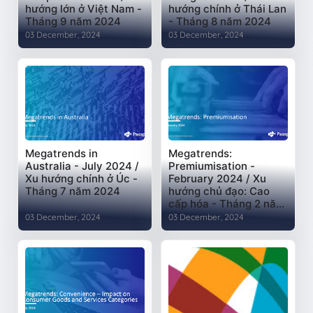
hướng lớn ở Việt Nam -
hướng chính ở Thái Lan
Tháng 9 năm 2024
- Tháng 8 năm 2024
03 December, 2024
03 December, 2024
Megatrends in
Megatrends:
Australia - July 2024 /
Premiumisation -
Xu hướng chính ở Úc -
February 2024 / Xu
Tháng 7 năm 2024
hướng chủ đạo: Cao
cấp hóa - Tháng 2 năm
2024
03 December, 2024
03 December, 2024