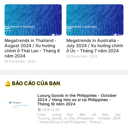
Bình Dương hướng tới năm
2032 - Tháng 5 năm 2024
Megatrends in Thailand -
Megatrends in Australia -
August 2024 / Xu hướng
July 2024 / Xu hướng chính
chính ở Thái Lan - Tháng 8
ở Úc - Tháng 7 năm 2024
năm 2024
03 December, 2024
03 December, 2024
🔔 BÁO CÁO CỦA BẠN
Luxury Goods in the Philippines - October
2024 / Hàng hóa xa xỉ tại Philippines -
Tháng 10 năm 2024
2024-12-03
Chào mừng bạn đến với Báo cáo
"Luxury_Goods_in_the_Philippines - October 2024
/ Hàng hóa xa xỉ tại Philippines - Tháng 1...