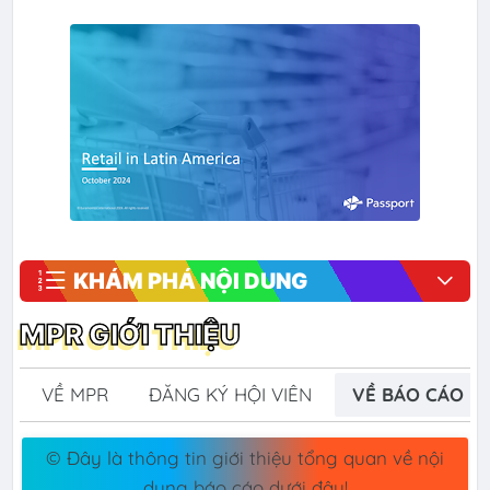
KHÁM PHÁ NỘI DUNG
MPR GIỚI THIỆU
VỀ MPR
ĐĂNG KÝ HỘI VIÊN
VỀ BÁO CÁO
© Đây là thông tin giới thiệu tổng quan về nội
dung báo cáo dưới đây!