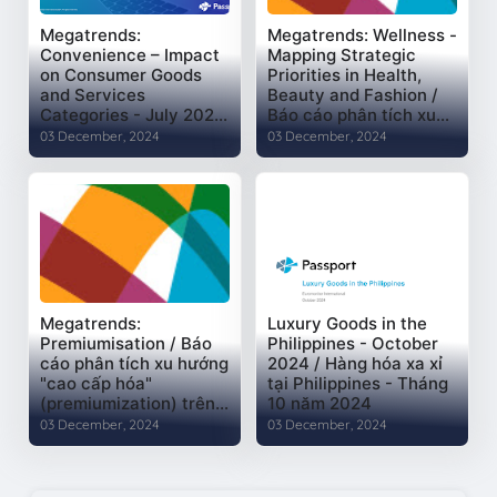
Megatrends:
Megatrends: Wellness -
Convenience – Impact
Mapping Strategic
on Consumer Goods
Priorities in Health,
and Services
Beauty and Fashion /
Categories - July 2024
Báo cáo phân tích xu
/ Xu hướng lớn: Sự tiện
hướng "Chăm sóc sức
03 December, 2024
03 December, 2024
lợi – Tác động đến các
khỏe" (Wellness) trên
danh mục hàng hóa và
toàn cầu
dịch vụ tiêu dùng -
Tháng 7 năm 2024
Megatrends:
Luxury Goods in the
Premiumisation / Báo
Philippines - October
cáo phân tích xu hướng
2024 / Hàng hóa xa xỉ
"cao cấp hóa"
tại Philippines - Tháng
(premiumization) trên
10 năm 2024
toàn cầu
03 December, 2024
03 December, 2024