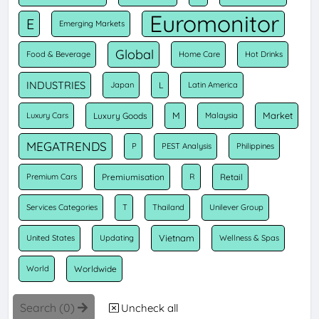
Euromonitor
E
Emerging Markets
Global
Food & Beverage
Home Care
Hot Drinks
INDUSTRIES
Japan
L
Latin America
M
Market
Luxury Cars
Luxury Goods
Malaysia
MEGATRENDS
P
PEST Analysis
Philippines
Premium Cars
Premiumisation
R
Retail
Services Categories
T
Thailand
Unilever Group
Vietnam
United States
Updating
Wellness & Spas
World
Worldwide
Search (
0
)
Uncheck all