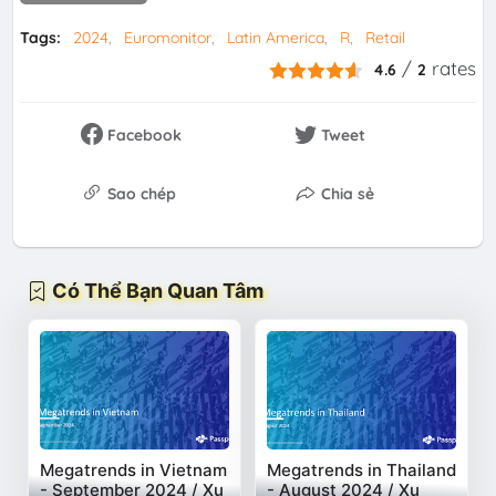
Tags:
2024
Euromonitor
Latin America
R
Retail
/
rates
4.6
2
Facebook
Tweet
Sao chép
Chia sẻ
Có Thể Bạn Quan Tâm
Megatrends in Vietnam
Megatrends in Thailand
- September 2024 / Xu
- August 2024 / Xu