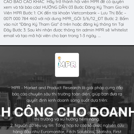
CÁO BÁO CÁO KHÁC Hãy trở thành hội viên MPR để có quyền
xem và tải báo cáo! HƯỚNG DẪN 03 Bước Đăng Ký Tham Gia Hội
Viên MPR Bước 1: CK đến tài khoản Vietcombank – Lưu Thị Bắc –
0071 000 784 460 với nội dung MPR_GÓI 3/6/12_ĐT Bước 2: Bấm
vào nút "Đăng Ký Tham Gia" ở trên hoặc đăng ký thông tin Tại
Đây Bước 3: Sau khi nhận được thông tin admin MPR sẽ Whitelist
email và tạo mã hội viên cho bạn trong 1-3 ngày. ...
MPR - Market and Product Research là giải pháp cung cấp
báo cáo chuyên sâu thị trường toàn diện, giúp bạn đưa ra
quyết định kinh doanh sáng suốt dựa trên:
1. Báo cáo chuyên sâu: Phân tích chi tiết, dự báo chính xác về
thị trường và xu hướng tiềm năng.
2. Nguồn dữ liệu uy tín: Tổng hợp từ các tổ chức nghiên cứu
hàng đầu như Euromonitor, Fitch Solutions, Statista, First