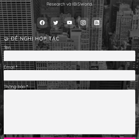
Research và IBISWorld.
🤝 ĐỀ NGHỊ HỢP TÁC
Tên
Email
*
Thông báo
*